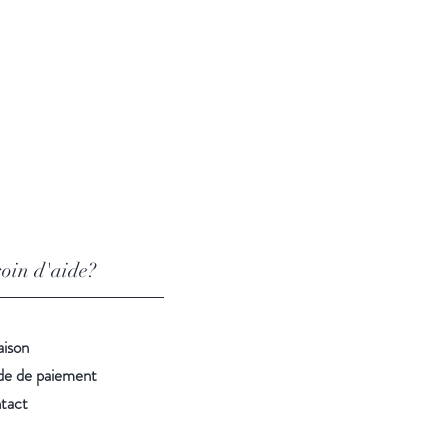
oin d'aide?
aison
e de paiement
tact