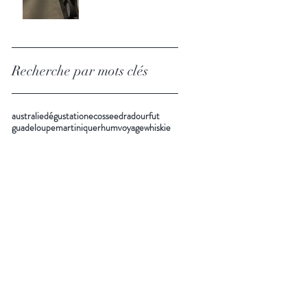
Recherche par mots clés
australie
dégustation
ecosse
edradour
fut
guadeloupe
martinique
rhum
voyage
whiskie